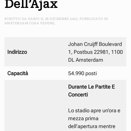
Dell’Ajax
SCRITTO DA
DARIO
IL
28 DICEMBRE 2023
. PUBBLICATO IN
AMSTERDAM COSA VEDERE
.
Johan Cruijff Boulevard
Indirizzo
1, Postbus 22981, 1100
DL Amsterdam
Capacità
54.990 posti
Durante Le Partite E
Concerti
Lo stadio apre un’ora e
mezza prima
dell’apertura mentre