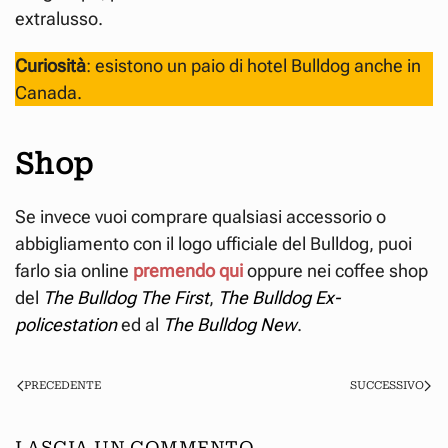
extralusso.
Curiosità
: esistono un paio di hotel Bulldog anche in
Canada.
Shop
Se invece vuoi comprare qualsiasi accessorio o
abbigliamento con il logo ufficiale del Bulldog, puoi
farlo sia online
premendo qui
oppure nei coffee shop
del
The Bulldog The First
,
The Bulldog Ex-
policestation
ed al
The Bulldog New
.
PRECEDENTE
SUCCESSIVO
LASCIA UN COMMENTO