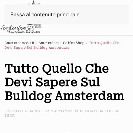
Passa al contenuto principale
Menu
Amsterdam360.it
Amsterdam
Coffee Shop
Tutto Quello Che
Devi Sapere Sul Bulldog Amsterdam
Tutto Quello Che
Devi Sapere Sul
Bulldog Amsterdam
SCRITTO DA
DARIO
IL
14 MARZO 2024
. PUBBLICATO IN
COFFEE
SHOP
.