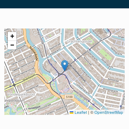
+
−
Leaflet
|
©
OpenStreetMap