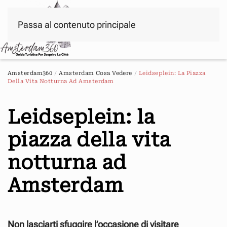
Passa al contenuto principale
Menu
Amsterdam360
Amsterdam Cosa Vedere
Leidseplein: La Piazza
Della Vita Notturna Ad Amsterdam
Leidseplein: la
piazza della vita
notturna ad
Amsterdam
Non lasciarti sfuggire l’occasione di visitare