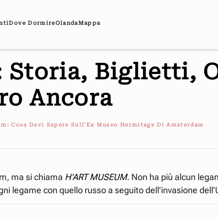
nti
Dove Dormire
Olanda
Mappa
toria, Biglietti, O
tro Ancora
m: Cosa Devi Sapere Sull’Ex Museo Hermitage Di Amsterdam
um, ma si chiama
H’ART MUSEUM
. Non ha più alcun leg
ni legame con quello russo a seguito dell’invasione dell’