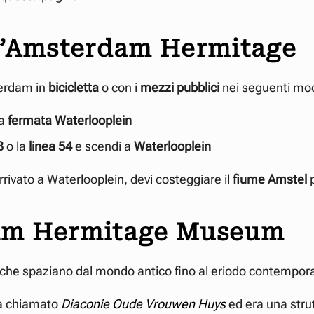
l’Amsterdam Hermitage
erdam in
bicicletta
o con i
mezzi pubblici
nei seguenti mod
la
fermata Waterlooplein
3
o la
linea 54
e scendi a
Waterlooplein
rivato a Waterlooplein, devi costeggiare il
fiume Amstel
dam Hermitage Museum
che spaziano dal mondo antico fino al eriodo contempor
ra chiamato
Diaconie Oude Vrouwen Huys
ed era una stru