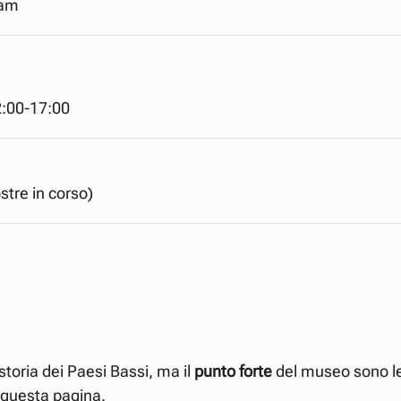
dam
2:00-17:00
ostre in corso)
storia dei Paesi Bassi, ma il
punto forte
del museo sono l
n questa pagina.