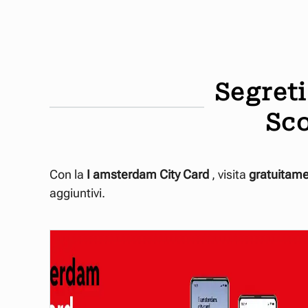
Segret
Sco
Con la
I amsterdam City
Card
, visita
gratuitame
aggiuntivi.