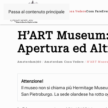
Passa al contenuto principale
Home
Amsterdam
Cosa Vedere
Cosa Fare
Eve
H’ART Museum: S
Apertura ed Al
Amsterdam360
Amsterdam Cosa Vedere
H’ART Museu
Attenzione!
Il museo non si chiama più Hermitage Muse
San Pietroburgo. La sede olandese ha rotto og